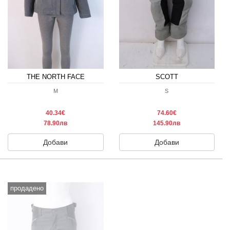
THE NORTH FACE
SCOTT
M
S
40.34€
74.60€
78.90лв
145.90лв
Добави
Добави
продадено