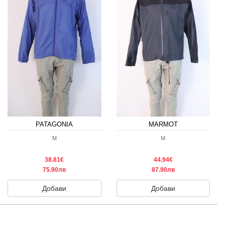
PATAGONIA
MARMOT
M
M
38.81€
44.94€
75.90лв
87.90лв
Добави
Добави