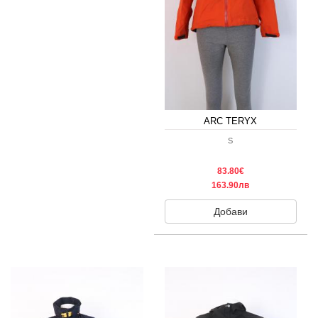
ARC TERYX
S
83.80€
163.90лв
Добави