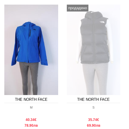
продадено
THE NORTH FACE
THE NORTH FACE
M
S
40.34€
35.74€
78.90лв
69.90лв