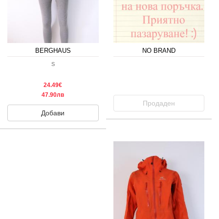
BERGHAUS
NO BRAND
S
24.49€
47.90лв
Продаден
Добави