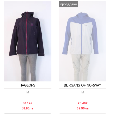
продадено
HAGLOFS
BERGANS OF NORWAY
M
M
30.12€
20.40€
58.90лв
39.90лв