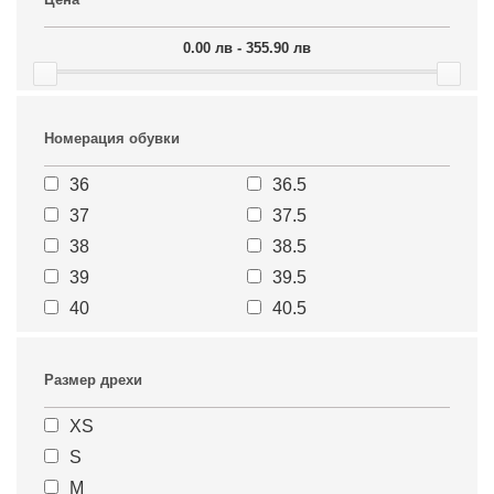
0.00 лв - 355.90 лв
Номерация обувки
36
36.5
37
37.5
38
38.5
39
39.5
40
40.5
41
41.5
42
42.5
Размер дрехи
43
43.5
XS
44
44.5
S
45
45.5
M
46
46.5