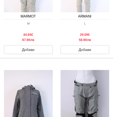
MARMOT
ARMANI
M
L
44.94€
29.09€
87.90лв
56.90лв
Добави
Добави